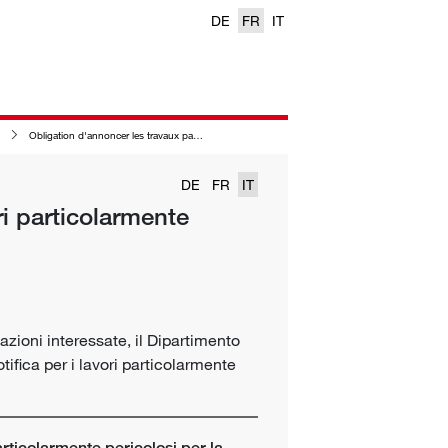
DE
FR
IT
Obligation d'annoncer les travaux particulièrement dangereux pour la santé
DE
FR
IT
ri particolarmente
zioni interessate, il Dipartimento
otifica per i lavori particolarmente
rticolarmente pericolosi per la