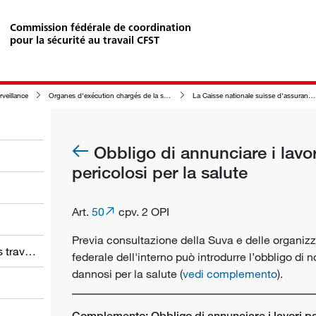
Commission fédérale de coordination
pour la sécurité au travail CFST
rveillance
Organes d'exécution chargés de la surveillance de la sécurité au travail
La Caisse nationale suisse d'assurance en cas d'accidents (Suva) comme organe d'exécution de la sécurité au travail (maladies professionnelles).
Obbligo di annunciare i lavo
pericolosi per la salute
Art.
50
cpv. 2 OPI
Previa consultazione della Suva e delle organizza
Obligations des employeurs et des travailleurs
federale dell'interno può introdurre l’obbligo di n
dannosi per la salute (
vedi complemento
).
Complemento: Obbligo di annunciare i lavori pa