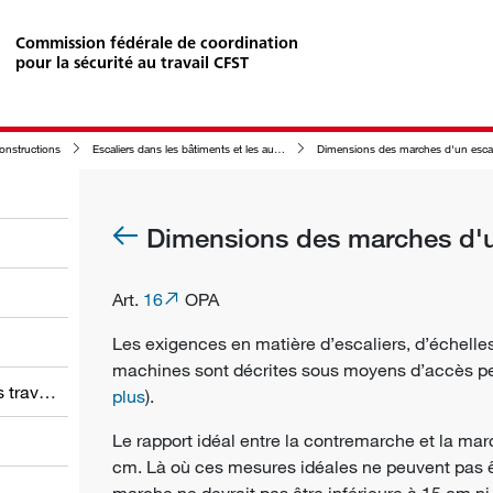
Commission fédérale de coordination
pour la sécurité au travail CFST
constructions
Escaliers dans les bâtiments et les autres constructions ainsi que dans leur enceinte
Dimensions des marches d'un escalier norm
Dimensions des marches d'u
Art.
16
OPA
Les exigences en matière d’escaliers, d’échell
machines sont décrites sous moyens d’accès p
Obligations des employeurs et des travailleurs
plus
).
Le rapport idéal entre la contremarche et la ma
cm. Là où ces mesures idéales ne peuvent pas êt
marche ne devrait pas être inférieure à 15 cm ni