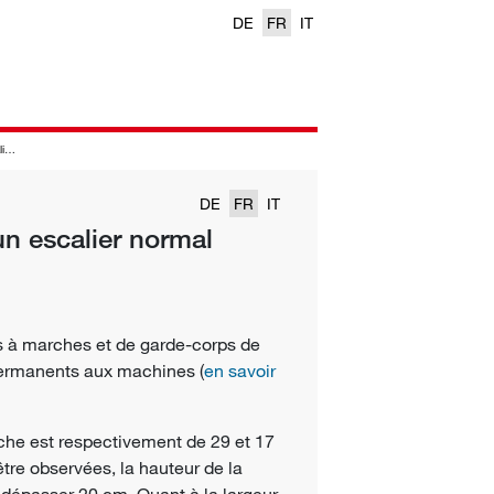
DE
FR
IT
al
DE
FR
IT
n escalier normal
es à marches et de garde-corps de
ermanents aux machines (
en savoir
rche est respectivement de 29 et 17
re observées, la hauteur de la
 dépasser 20 cm. Quant à la largeur