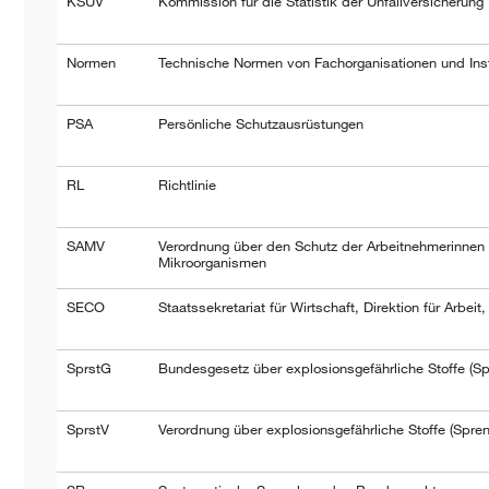
KSUV
Kommission für die Statistik der Unfallversicherun
Normen
Technische Normen von Fachorganisationen und Inst
PSA
Persönliche Schutzausrüstungen
RL
Richtlinie
SAMV
Verordnung über den Schutz der Arbeitnehmerinnen
Mikroorganismen
SECO
Staatssekretariat für Wirtschaft, Direktion für Arbei
SprstG
Bundesgesetz über explosionsgefährliche Stoffe (Sp
SprstV
Verordnung über explosionsgefährliche Stoffe (Spre