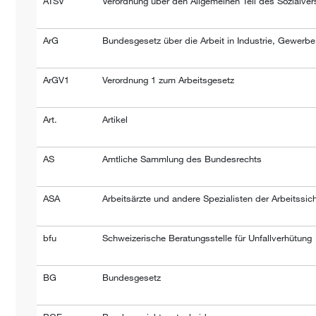
ATSV
Verordnung über den Allgemeinen Teil des Sozialver
ArG
Bundesgesetz über die Arbeit in Industrie, Gewerb
ArGV1
Verordnung 1 zum Arbeitsgesetz
Art.
Artikel
AS
Amtliche Sammlung des Bundesrechts
ASA
Arbeitsärzte und andere Spezialisten der Arbeitssich
bfu
Schweizerische Beratungsstelle für Unfallverhütung
BG
Bundesgesetz