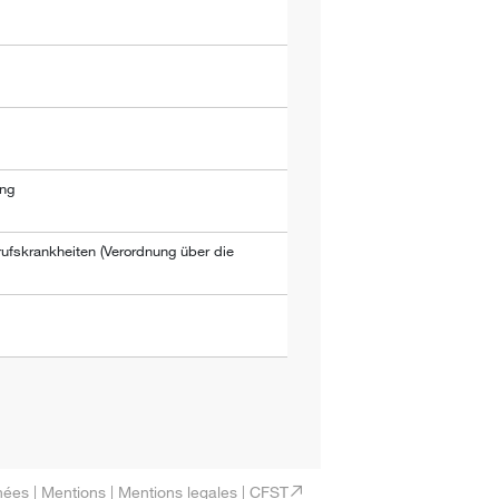
ung
ufskrankheiten (Verordnung über die
nées
|
Mentions
|
Mentions legales
|
CFST