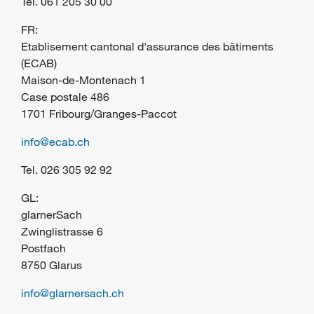
Tel.
061 205 30 00
FR:
E
tablisement cantonal d'assurance des
bâtiments
(ECAB)
Maison-de-Montenach 1
Case postale 486
1701 Fribourg/Granges-Paccot
info@ecab.ch
Tel. 026 305 92 92
GL:
glarnerSach
Zwinglistrasse 6
Postfach
8750 Glarus
info@glarnersach.ch