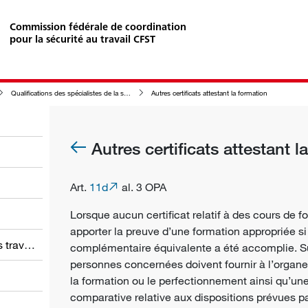
Commission fédérale de coordination
pour la sécurité au travail CFST
Qualifications des spécialistes de la sécurité au travail
Autres certificats attestant la formation
Autres certificats attestant l
Art.
11d
al. 3 OPA
Lorsque aucun certificat relatif à des cours de f
apporter la preuve d’une formation appropriée s
Obligations des employeurs et des travailleurs
complémentaire équivalente a été accomplie. Su
personnes concernées doivent fournir à l’
organe
la formation ou le perfectionnement ainsi qu’un
comparative relative aux dispositions prévues p