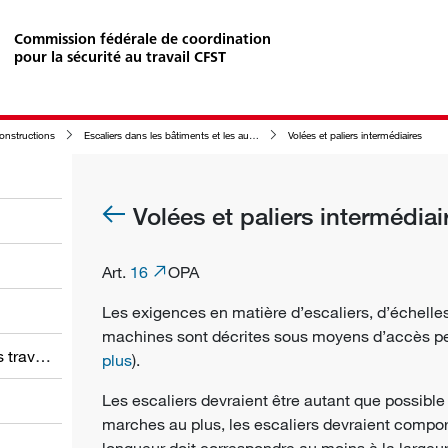
Commission fédérale de coordination
pour la sécurité au travail CFST
constructions
Escaliers dans les bâtiments et les autres constructions ainsi que dans leur enceinte
Volées et paliers intermédiaires
Volées et paliers intermédiai
Art.
16
OPA
Les exigences en matière d’escaliers, d’échell
machines sont décrites sous moyens d’accès p
Obligations des employeurs et des travailleurs
plus
).
Les escaliers devraient être autant que possible 
marches au plus, les escaliers devraient comport
longueur doit correspondre au moins à la largeur