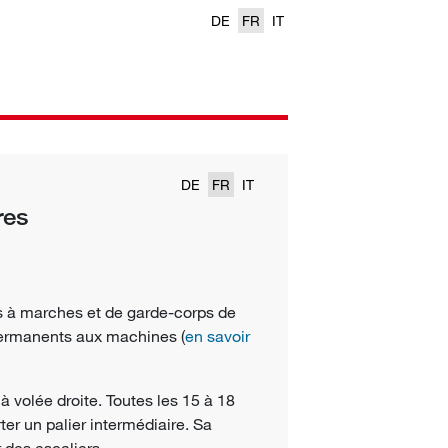
DE
FR
IT
DE
FR
IT
res
es à marches et de garde-corps de
ermanents aux machines (
en savoir
à volée droite. Toutes les 15 à 18
er un palier intermédiaire. Sa
 des escaliers.