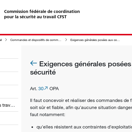
Commission fédérale de coordination
pour la sécurité au travail CFST
il
Commandes et dispositifs de commande aux équipements de travail
Exigences générales posées aux commandes de sécurité
Exigences générales posée
sécurité
Art.
30
OPA
Il faut concevoir et réaliser des commandes de 
Obligations des employeurs et des travailleurs
soit sûr et fiable, afin qu'aucune situation dang
faut notamment:
qu'elles résistent aux contraintes d'exploitat