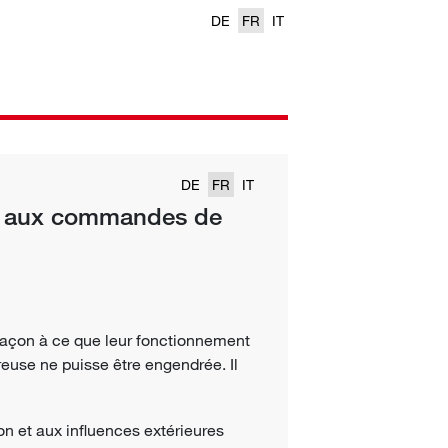
DE
FR
IT
DE
FR
IT
s aux commandes de
façon à ce que leur fonctionnement
ereuse ne puisse être engendrée. Il
ion et aux influences extérieures