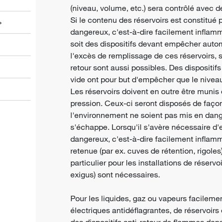
(niveau, volume, etc.) sera contrôlé avec 
Si le contenu des réservoirs est constitué 
»
dangereux, c'est-à-dire facilement inflamm
soit des dispositifs devant empêcher aut
l'excès de remplissage de ces réservoirs,
retour sont aussi possibles. Des dispositi
vide ont pour but d'empêcher que le niveau
Les réservoirs doivent en outre être munis 
pression. Ceux-ci seront disposés de faço
l'environnement ne soient pas mis en danger
s'échappe. Lorsqu'il s'avère nécessaire d
dangereux, c'est-à-dire facilement infla
retenue (par ex. cuves de rétention, rigole
particulier pour les installations de réser
exigus) sont nécessaires.
Pour les liquides, gaz ou vapeurs facileme
électriques antidéflagrantes, de réservoirs 
des dispositifs anti-retour de flammes dan