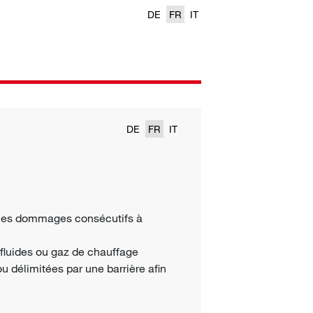
DE
FR
IT
DE
FR
IT
r les dommages consécutifs à
 fluides ou gaz de chauffage
ou délimitées par une barrière afin