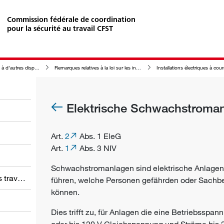
Commission fédérale de coordination
pour la sécurité au travail CFST
’autres dispositions
Remarques relatives à la loi sur les installations électriques (LIE)
Installations électriques à cour
Elektrische Schwachstroma
Art.
2
Abs. 1 EleG
Art.
1
Abs. 3 NIV
Schwachstromanlagen sind elektrische Anlagen
Obligations des employeurs et des travailleurs
führen, welche Personen gefährden oder Sach
können.
Dies trifft zu, für Anlagen die eine Betriebssp
oder bis 120 V Gleichspannung und Ströme bis 2 