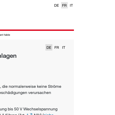
DE
FR
IT
ant faible
DE
FR
IT
nlagen
, die normalerweise keine Ströme
beschädigungen verursachen
annung bis 50 V Wechselspannung
A führen (Art.
1
NIV) (
siehe