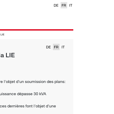
DE
FR
IT
 LIE
DE
FR
IT
a LIE
ire l'objet d'un soumission des plans:
a puissance dépasse 30 kVA
 ces dernières font l'objet d'une