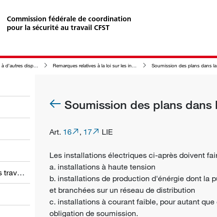
Commission fédérale de coordination
pour la sécurité au travail CFST
’autres dispositions
Remarques relatives à la loi sur les installations électriques (LIE)
Soumission des plans dans la
Soumission des plans dans l
Art.
16
,
17
LIE
Les installations électriques ci-après doivent fa
a. installations à haute tension
Obligations des employeurs et des travailleurs
b. installations de production d'énérgie dont l
et branchées sur un réseau de distribution
c. installations à courant faible, pour autant que
obligation de soumission.