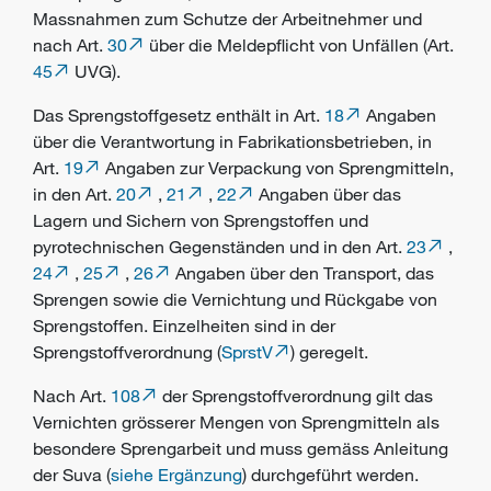
Massnahmen zum Schutze der Arbeitnehmer und
nach Art.
30
über die Meldepflicht von Unfällen (Art.
45
UVG).
Das Sprengstoffgesetz enthält in Art.
18
Angaben
über die Verantwortung in Fabrikationsbetrieben, in
Art.
19
Angaben zur Verpackung von Sprengmitteln,
in den Art.
20
,
21
,
22
Angaben über das
Lagern und Sichern von Sprengstoffen und
pyrotechnischen Gegenständen und in den Art.
23
,
24
,
25
,
26
Angaben über den Transport, das
Sprengen sowie die Vernichtung und Rückgabe von
Sprengstoffen. Einzelheiten sind in der
Sprengstoffverordnung (
SprstV
) geregelt.
Nach Art.
108
der Sprengstoffverordnung gilt das
Vernichten grösserer Mengen von Sprengmitteln als
besondere Sprengarbeit und muss gemäss Anleitung
der Suva (
siehe Ergänzung
) durchgeführt werden.