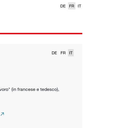
DE
FR
IT
DE
FR
IT
voro" (in francese e tedesco),