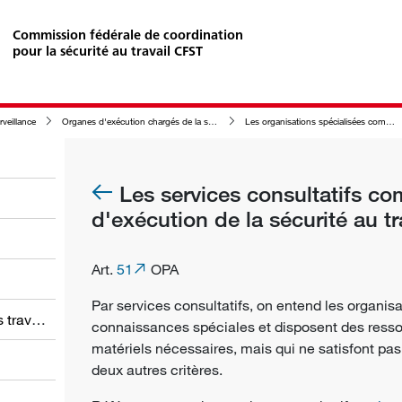
Commission fédérale de coordination
pour la sécurité au travail CFST
rveillance
Organes d'exécution chargés de la surveillance de la sécurité au travail
Les organisations spécialisées comme organes d'exécution de la sécurité au travail
Les services consultatifs c
d'exécution de la sécurité au tr
Art.
51
OPA
Par services consultatifs, on entend les organis
Obligations des employeurs et des travailleurs
connaissances spéciales et disposent des ress
matériels nécessaires, mais qui ne satisfont pas
deux autres critères.