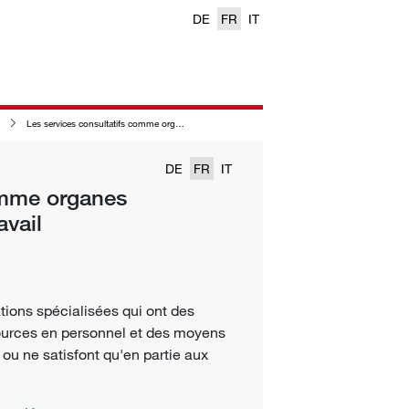
DE
FR
IT
Les services consultatifs comme organes d'exécution de la sécurité au travail
DE
FR
IT
omme organes
avail
ations spécialisées qui ont des
ources en personnel et des moyens
 ou ne satisfont qu'en partie aux