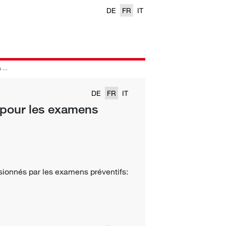
DE
FR
IT
fs
DE
FR
IT
r pour les examens
sionnés par les examens préventifs: