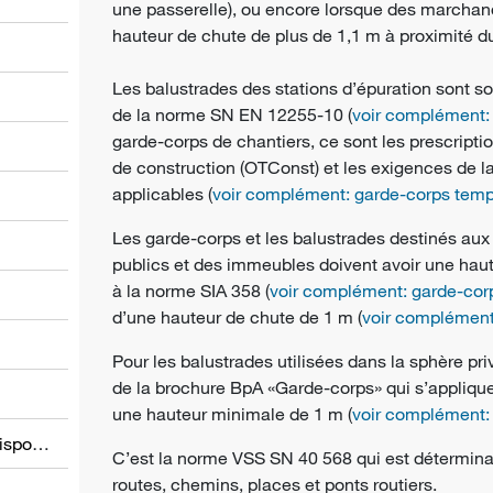
une passerelle), ou encore lorsque des marchan
hauteur de chute de plus de 1,1 m à proximité d
Les balustrades des stations d’épuration sont 
de la norme SN EN 12255-10 (
voir complément: 
garde-corps de chantiers, ce sont les prescripti
de construction (OTConst) et les exigences de 
applicables (
voir complément: garde-corps temp
l
Les garde-corps et les balustrades destinés au
publics et des immeubles doivent avoir une ha
à la norme SIA 358 (
voir complément: garde-cor
d’une hauteur de chute de 1 m (
voir complément
Pour les balustrades utilisées dans la sphère p
de la brochure BpA «Garde-corps» qui s’appliq
une hauteur minimale de 1 m (
voir complément:
Informations relatives à d’autres dispositions
C’est la norme VSS SN 40 568 qui est détermina
routes, chemins, places et ponts routiers.