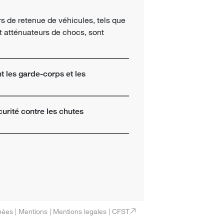
rs de retenue de véhicules, tels que
et atténuateurs de chocs, sont
 les garde-corps et les
urité contre les chutes
nées
|
Mentions
|
Mentions legales
|
CFST