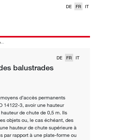
DE
FR
IT
s
DE
FR
IT
des balustrades
ux moyens d’accès permanents
O 14122-3, avoir une hauteur
e hauteur de chute de 0,5 m. Ils
es objets ou, le cas échéant, des
une hauteur de chute supérieure à
és par rapport à une plate-forme ou