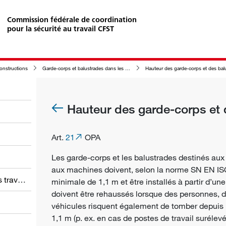
Commission fédérale de coordination
pour la sécurité au travail CFST
constructions
Garde-corps et balustrades dans les bâtiments et les autres constructions ainsi que dans leur enceinte
Hauteur des garde-corps et des balustrade
Hauteur des garde-corps et 
Art.
21
OPA
Les garde-corps et les balustrades destinés a
aux machines doivent, selon la norme SN EN IS
Obligations des employeurs et des travailleurs
minimale de 1,1 m et être installés à partir d’un
doivent être rehaussés lorsque des personnes, d
véhicules risquent également de tomber depuis 
1,1 m (p. ex. en cas de postes de travail surélev