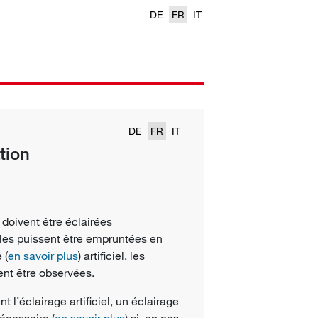
DE
FR
IT
DE
FR
IT
tion
n doivent être éclairées
lles puissent être empruntées en
 (
en savoir plus
) artificiel, les
ent être observées.
 l’éclairage artificiel, un éclairage
écessaire (
en savoir plus
) si, en cas