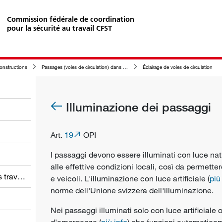
Commission fédérale de coordination
pour la sécurité au travail CFST
constructions
Passages (voies de circulation) dans les bâtiments et les autres constructions ainsi que dans leur enceinte
Éclairage de voies de circulation
Illuminazione dei passaggi
Art.
19
OPI
I passaggi devono essere illuminati con luce nat
alle effettive condizioni locali, così da permett
Obligations des employeurs et des travailleurs
e veicoli. L'illuminazione con luce artificiale (
più
norme dell'Unione svizzera dell'illuminazione.
Nei passaggi illuminati solo con luce artificiale
d'emergenza (
più info
) che funzioni automatic