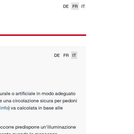
DE
FR
IT
DE
FR
IT
urale o artificiale in modo adeguato
ere una circolazione sicura per pedoni
 info
) va calcolata in base alle
 occorre predisporre un'illuminazione
amente quando la mancanza