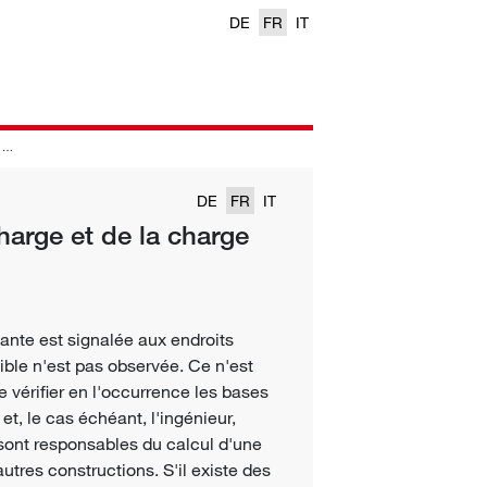
DE
FR
IT
e
DE
FR
IT
harge et de la charge
tante est signalée aux endroits
ible n'est pas observée. Ce n'est
e vérifier en l'occurrence les bases
t, le cas échéant, l'ingénieur,
, sont responsables du calcul d'une
utres constructions. S'il existe des