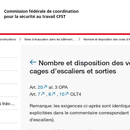
Commission fédérale de coordination
pour la sécurité au travail CFST
constructions
Voies d'évacuation dans les bâtiments et les autres constructions ainsi que dans leur enceinte
Nombre et disposition des voies d'évacuation, cages d’escaliers et sortie
Nombre et disposition des v
cages d’escaliers et sorties
Art.
20
al. 3 OPA
Art.
7
,
8
,
10
OLT4
Obligations des employeurs et des travailleurs
Remarque: les exigences ci-après sont identique
explicitées dans le commentaire correspondant 
d'escaliers).