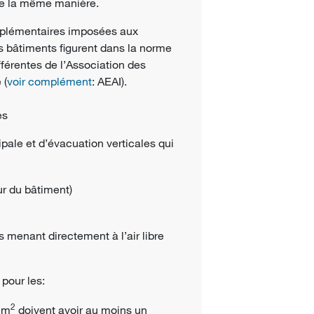
 de la même manière.
upplémentaires imposées aux
es bâtiments figurent dans la norme
fférentes de l’Association des
 (
voir complément
: AEAI).
es
ipale et d’évacuation verticales qui
ur du bâtiment)
s menant directement à l’air libre
pour les:
2
 m
doivent avoir au moins un