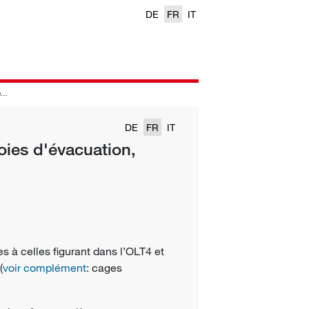
DE
FR
IT
s
DE
FR
IT
oies d'évacuation,
s à celles figurant dans l’OLT4 et
(
voir complément
: cages