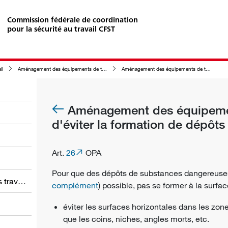
Commission fédérale de coordination
pour la sécurité au travail CFST
il
Aménagement des équipements de travail en relation avec leur nettoyage
Aménagement des équipements de travail afin d'éviter la formation de dépôts
Aménagement des équipement
d'éviter la formation de dépôts
Art.
26
OPA
Pour que des dépôts de substances dangereuses
Obligations des employeurs et des travailleurs
complément
) possible, pas se former à la surface
éviter les surfaces horizontales dans les zone
que les coins, niches, angles morts, etc.