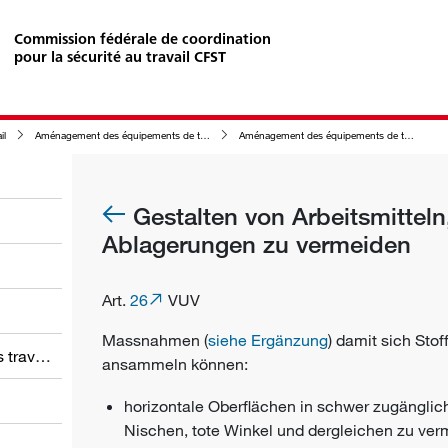
Commission fédérale de coordination
pour la sécurité au travail CFST
il
Aménagement des équipements de travail en relation avec leur nettoyage
Aménagement des équipements de travail afin d'éviter la formation de dépôts
Gestalten von Arbeitsmitteln
Ablagerungen zu vermeiden
Art.
26
VUV
Massnahmen (
siehe Ergänzung
) damit sich Sto
Obligations des employeurs et des travailleurs
ansammeln können:
horizontale Oberflächen in schwer zugängli
Nischen, tote Winkel und dergleichen zu ve