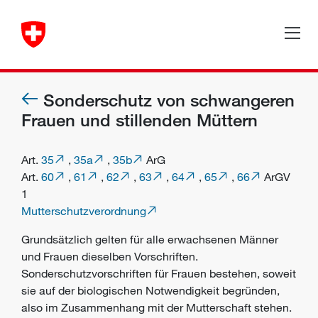
Sonderschutz von schwangeren
Frauen und stillenden Müttern
Art.
35
,
35a
,
35b
ArG
Art.
60
,
61
,
62
,
63
,
64
,
65
,
66
ArGV
1
Mutterschutzverordnung
Grundsätzlich gelten für alle erwachsenen Männer
und Frauen dieselben Vorschriften.
Sonderschutzvorschriften für Frauen bestehen, soweit
sie auf der biologischen Notwendigkeit begründen,
also im Zusammenhang mit der Mutterschaft stehen.