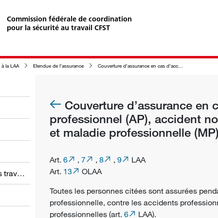
Commission fédérale de coordination
pour la sécurité au travail CFST
s à la LAA
Etendue de l’assurance
Couverture d’assurance en cas d’accident professionnel (AP), accident non professionnel (ANP) et maladie professionnelle (MP)
Couverture d’assurance en c
professionnel (AP), accident n
et maladie professionnelle (MP
Art.
6
,
7
,
8
,
9
LAA
Art.
13
OLAA
Obligations des employeurs et des travailleurs
Toutes les personnes citées sont assurées pend
professionnelle
, contre les
accidents profession
professionnelles
(art.
6
LAA).