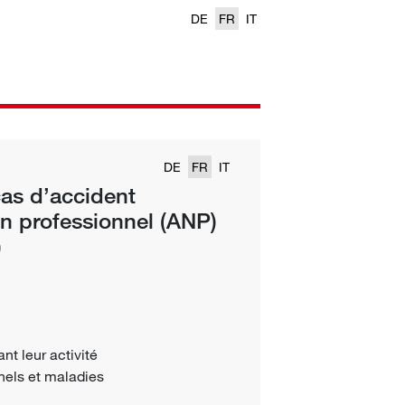
DE
FR
IT
DE
FR
IT
as d’accident
on professionnel (ANP)
)
ant leur
activité
nels
et
maladies