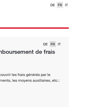
DE
FR
IT
DE
FR
IT
emboursement de frais
uvrir les frais générés par le
ments, les moyens auxiliaires, etc.: