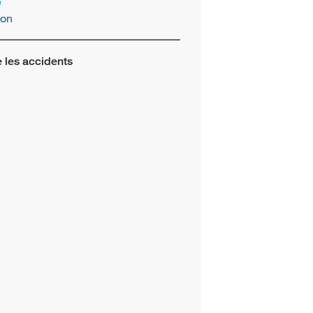
e
ion
 les accidents