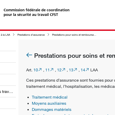
Commission fédérale de coordination
pour la sécurité au travail CFST
s à la LAA
Prestations d'assurance
Prestations pour soins et remboursement de frais
Prestations pour soins et r
Art.
10
,
11
,
12
,
13
,
14
LAA
Ces prestations d’assurance sont fournies pour co
traitement médical, l’hospitalisation, les médica
Obligations des employeurs et des travailleurs
Traitement médical
Moyens auxiliaires
Dommages matériels