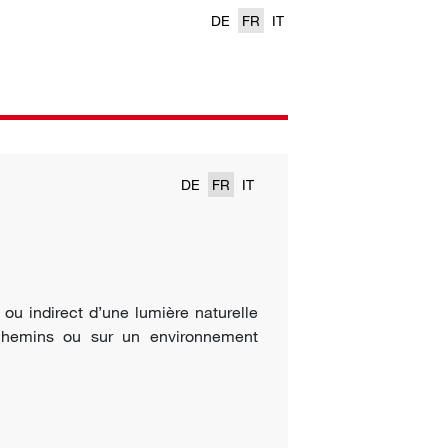
DE
FR
IT
DE
FR
IT
ou indirect d’une lumière naturelle
s chemins ou sur un environnement