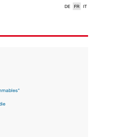
DE
FR
IT
ammables"
die