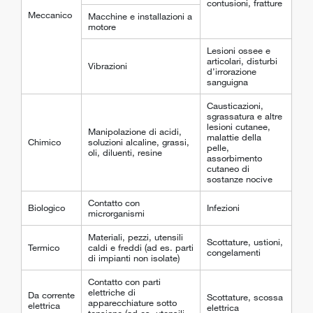
contusioni, fratture
Meccanico
Macchine e installazioni a
motore
Lesioni ossee e
articolari, disturbi
Vibrazioni
d’irrorazione
sanguigna
Causticazioni,
sgrassatura e altre
lesioni cutanee,
Manipolazione di acidi,
malattie della
Chimico
soluzioni alcaline, grassi,
pelle,
oli, diluenti, resine
assorbimento
cutaneo di
sostanze nocive
Contatto con
Biologico
Infezioni
microrganismi
Materiali, pezzi, utensili
Scottature, ustioni,
Termico
caldi e freddi (ad es. parti
congelamenti
di impianti non isolate)
Contatto con parti
elettriche di
Da corrente
Scottature, scossa
apparecchiature sotto
elettrica
elettrica