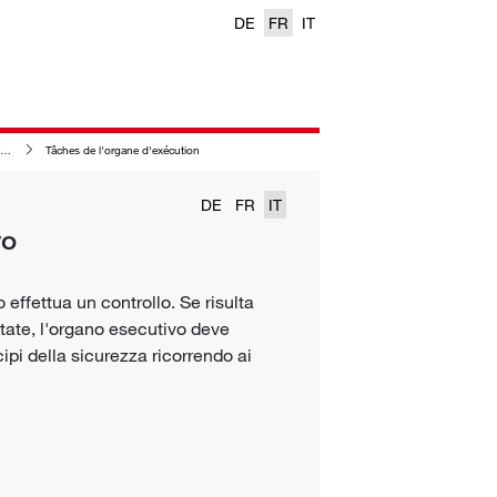
DE
FR
IT
Tâches de l'organe d'exécution
DE
FR
IT
vo
o
effettua un controllo. Se risulta
ttate, l'organo esecutivo deve
cipi della sicurezza ricorrendo ai