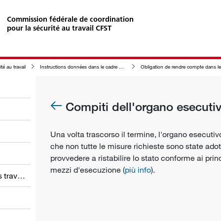
Commission fédérale de coordination
pour la sécurité au travail CFST
té au travail
Instructions données dans le cadre de la procédure d'exécution de la sécurité au travail
Obligation de rendre compte dans le cadre de la procédure d'exécution de la sécurité au travail
Compiti dell'organo esecuti
Una volta trascorso il termine, l'
organo esecutiv
che non tutte le misure richieste sono state ado
provvedere a ristabilire lo stato conforme ai prin
mezzi d'esecuzione (
più info
).
Obligations des employeurs et des travailleurs